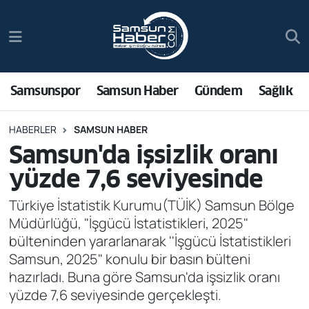
Samsunspor
Hava Durumu
Samsun Haber
Trafik Durumu
Samsunspor
Samsun Haber
Gündem
Sağlık
Sağlık
Süper Lig Puan Durumu ve Fikstür
HABERLER
SAMSUN HABER
Samsun'da işsizlik oranı
Asayiş
Tüm Manşetler
yüzde 7,6 seviyesinde
Bilim ve Teknoloji
Son Dakika Haberleri
Türkiye İstatistik Kurumu(TÜİK) Samsun Bölge
Müdürlüğü, "İşgücü İstatistikleri, 2025"
Bölge
Haber Arşivi
bülteninden yararlanarak ''İşgücü İstatistikleri
Samsun, 2025" konulu bir basın bülteni
Dünya
hazırladı. Buna göre Samsun'da işsizlik oranı
yüzde 7,6 seviyesinde gerçekleşti.
Ekonomi