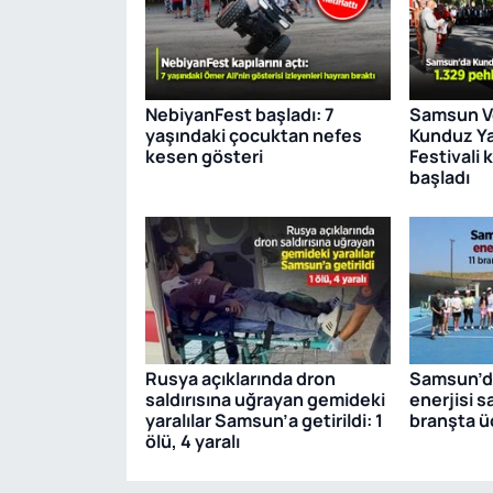
NebiyanFest başladı: 7
Samsun Ve
yaşındaki çocuktan nefes
Kunduz Ya
kesen gösteri
Festivali 
başladı
Rusya açıklarında dron
Samsun’da
saldırısına uğrayan gemideki
enerjisi s
yaralılar Samsun’a getirildi: 1
branşta ü
ölü, 4 yaralı