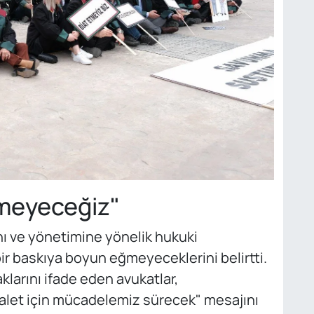
emeyeceğiz"
nı ve yönetimine yönelik hukuki
r baskıya boyun eğmeyeceklerini belirtti.
arını ifade eden avukatlar,
dalet için mücadelemiz sürecek" mesajını