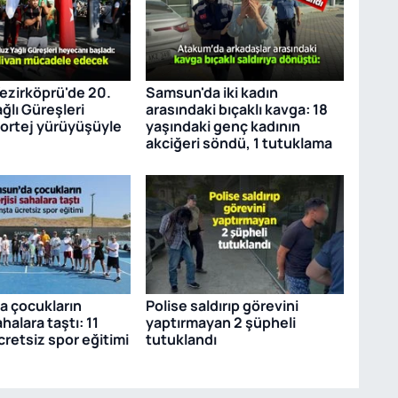
zirköprü'de 20.
Samsun'da iki kadın
ğlı Güreşleri
arasındaki bıçaklı kavga: 18
kortej yürüyüşüyle
yaşındaki genç kadının
akciğeri söndü, 1 tutuklama
 çocukların
Polise saldırıp görevini
ahalara taştı: 11
yaptırmayan 2 şüpheli
cretsiz spor eğitimi
tutuklandı