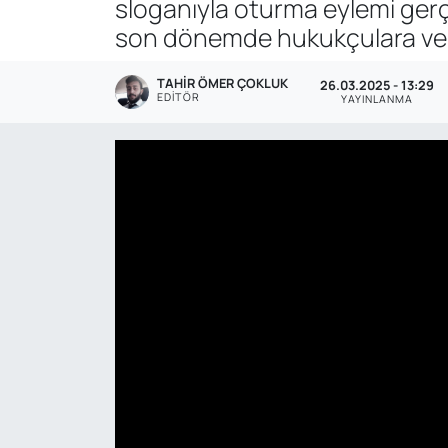
sloganıyla oturma eylemi gerçe
son dönemde hukukçulara ve yu
Genel
TAHIR ÖMER ÇOKLUK
Gündem
26.03.2025 - 13:29
EDITÖR
YAYINLANMA
Özel Haber
POLİTİKA
Siyaset
Spor
Web Tv
Yerel