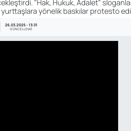
kleştirdi. "Hak, Hukuk, Adalet" sloganla
rttaşlara yönelik baskılar protesto edil
26.03.2025 - 13:31
GÜNCELLEME