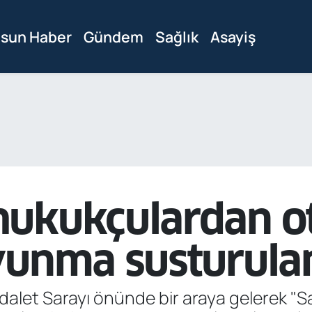
sun Haber
Gündem
Sağlık
Asayiş
hukukçulardan 
vunma susturul
alet Sarayı önünde bir araya gelerek 