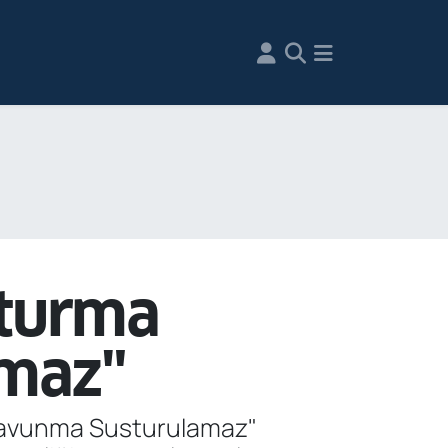
oturma
amaz"
"Savunma Susturulamaz"