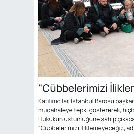
"Cübbelerimizi İlikl
Katılımcılar, İstanbul Barosu başka
müdahaleye tepki göstererek, hiçbi
Hukukun üstünlüğüne sahip çıkacakl
"Cübbelerimizi iliklemeyeceğiz, a