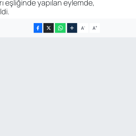
rı eşliğinde yapılan eylemde,
di.
-
+
A
A