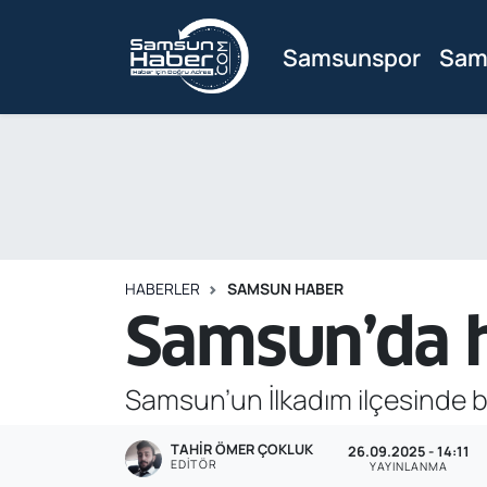
Samsunspor
Sam
Samsunspor
Hava Durumu
Samsun Haber
Trafik Durumu
Sağlık
Süper Lig Puan Durumu ve Fikstür
Asayiş
Tüm Manşetler
HABERLER
SAMSUN HABER
Bilim ve Teknoloji
Son Dakika Haberleri
Samsun’da hı
Bölge
Haber Arşivi
Samsun’un İlkadım ilçesinde bir
Dünya
TAHIR ÖMER ÇOKLUK
26.09.2025 - 14:11
EDITÖR
Ekonomi
YAYINLANMA