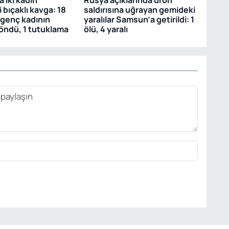
 bıçaklı kavga: 18
saldırısına uğrayan gemideki
 genç kadının
yaralılar Samsun’a getirildi: 1
söndü, 1 tutuklama
ölü, 4 yaralı