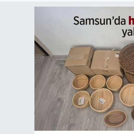
Genel
Gündem
Özel Haber
POLİTİKA
Siyaset
Spor
Web Tv
Yerel