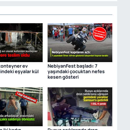
konteyner ev
NebiyanFest başladı: 7
çindeki eşyalar kül
yaşındaki çocuktan nefes
kesen gösteri
 iki kadın
Rusya açıklarında dron