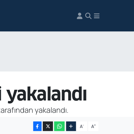
i yakalandı
 tarafından yakalandı.
-
+
A
A