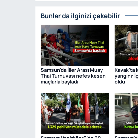
Bunlar da ilginizi çekebilir
Samsun'da İller Arası Muay
Kavak'ta 
Thai Turnuvası nefes kesen
yangını: İ
maçlarla başladı
oldu
Samsun Vezirköprü'de 20.
Samsun'da