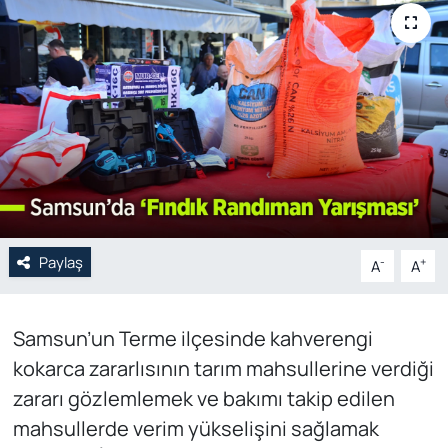
Genel
Gündem
Özel Haber
POLİTİKA
Siyaset
Paylaş
-
+
A
A
Spor
Samsun’un Terme ilçesinde kahverengi
Web Tv
kokarca zararlısının tarım mahsullerine verdiği
Yerel
zararı gözlemlemek ve bakımı takip edilen
mahsullerde verim yükselişini sağlamak