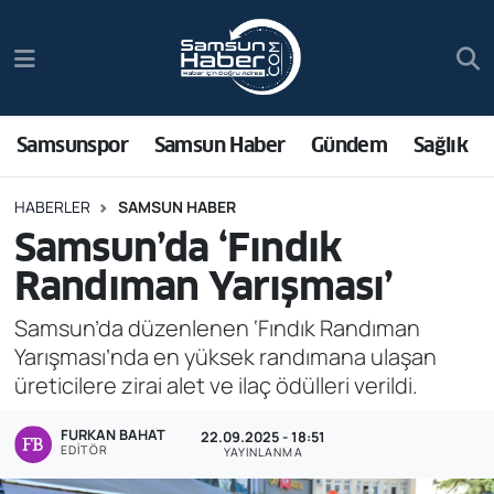
Samsunspor
Hava Durumu
Samsun Haber
Trafik Durumu
Samsunspor
Samsun Haber
Gündem
Sağlık
Sağlık
Süper Lig Puan Durumu ve Fikstür
HABERLER
SAMSUN HABER
Samsun’da ‘Fındık
Asayiş
Tüm Manşetler
Randıman Yarışması’
Bilim ve Teknoloji
Son Dakika Haberleri
Samsun’da düzenlenen ‘Fındık Randıman
Yarışması’nda en yüksek randımana ulaşan
Bölge
Haber Arşivi
üreticilere zirai alet ve ilaç ödülleri verildi.
Dünya
FURKAN BAHAT
22.09.2025 - 18:51
EDITÖR
YAYINLANMA
Ekonomi