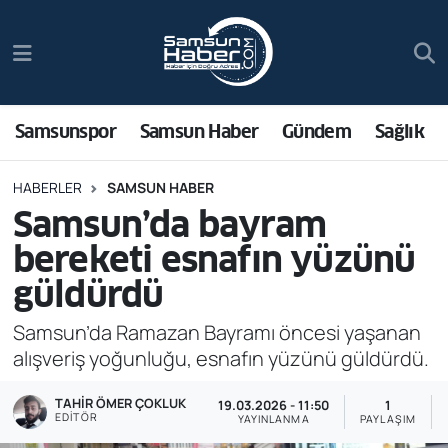
Samsunspor
Hava Durumu
Samsun Haber
Trafik Durumu
Samsunspor
Samsun Haber
Gündem
Sağlık
Sağlık
Süper Lig Puan Durumu ve Fikstür
HABERLER
SAMSUN HABER
Samsun’da bayram
Asayiş
Tüm Manşetler
bereketi esnafın yüzünü
Bilim ve Teknoloji
Son Dakika Haberleri
güldürdü
Bölge
Haber Arşivi
Samsun’da Ramazan Bayramı öncesi yaşanan
alışveriş yoğunluğu, esnafın yüzünü güldürdü.
Dünya
TAHIR ÖMER ÇOKLUK
19.03.2026 - 11:50
1
EDITÖR
YAYINLANMA
PAYLAŞIM
Ekonomi