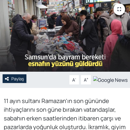
Genel
Gündem
Özel Haber
POLİTİKA
Siyaset
Paylaş
-
+
A
A
Spor
Web Tv
11 ayın sultanı Ramazan’ın son gününde
ihtiyaçlarını son güne bırakan vatandaşlar,
Yerel
sabahın erken saatlerinden itibaren çarşı ve
pazarlarda yoğunluk oluşturdu. İkramlık, giyim