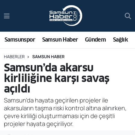
Samsunspor
Hava Durumu
Samsun Haber
Trafik Durumu
Samsunspor
Samsun Haber
Gündem
Sağlık
Sağlık
Süper Lig Puan Durumu ve Fikstür
HABERLER
SAMSUN HABER
Samsun’da akarsu
Asayiş
Tüm Manşetler
kirliliğine karşı savaş
Bilim ve Teknoloji
Son Dakika Haberleri
açıldı
Bölge
Haber Arşivi
Samsun’da hayata geçirilen projeler ile
akarsuların taşma riski kontrol altına alınırken,
Dünya
çevre kirliliği oluşturmaması için de çeşitli
projeler hayata geçiriliyor.
Ekonomi