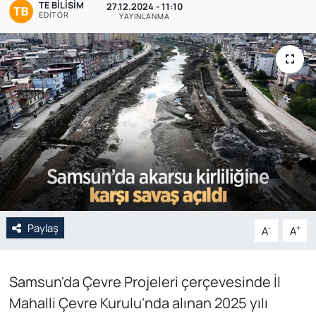
TE BILISIM
27.12.2024 - 11:10
EDITÖR
YAYINLANMA
Genel
Gündem
Özel Haber
POLİTİKA
Siyaset
Spor
Paylaş
-
+
A
A
Web Tv
Yerel
Samsun'da Çevre Projeleri çerçevesinde İl
Mahalli Çevre Kurulu'nda alınan 2025 yılı