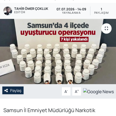
TAHIR ÖMER ÇOKLUK
Genel
07.07.2026 - 14:09
1
EDITÖR
YAYINLANMA
PAYLAŞIM
Gündem
Özel Haber
POLİTİKA
Siyaset
Spor
Web Tv
Paylaş
-
+
A
A
Yerel
Samsun İl Emniyet Müdürlüğü Narkotik