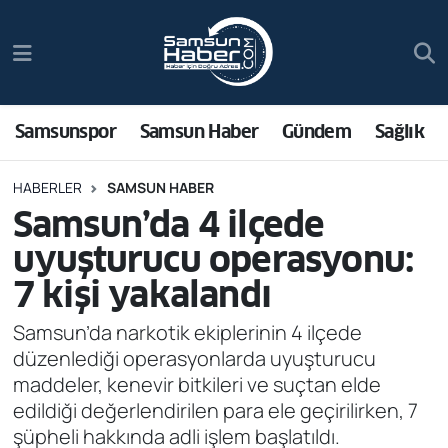
Samsunspor
Hava Durumu
Samsun Haber
Trafik Durumu
Samsunspor
Samsun Haber
Gündem
Sağlık
Sağlık
Süper Lig Puan Durumu ve Fikstür
HABERLER
SAMSUN HABER
Samsun’da 4 ilçede
Asayiş
Tüm Manşetler
uyuşturucu operasyonu:
Bilim ve Teknoloji
Son Dakika Haberleri
7 kişi yakalandı
Bölge
Haber Arşivi
Samsun’da narkotik ekiplerinin 4 ilçede
düzenlediği operasyonlarda uyuşturucu
Dünya
maddeler, kenevir bitkileri ve suçtan elde
edildiği değerlendirilen para ele geçirilirken, 7
Ekonomi
şüpheli hakkında adli işlem başlatıldı.