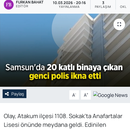
FURKAN BAHAT
10.03.2026 - 20:16
3
EDITÖR
YAYINLANMA
PAYLAŞIM
OKUN
Genel
Gündem
Özel Haber
POLİTİKA
Siyaset
Spor
Paylaş
-
+
A
A
Web Tv
Yerel
Olay, Atakum ilçesi 1108. Sokak'ta Anafartalar
Lisesi önünde meydana geldi. Edinilen