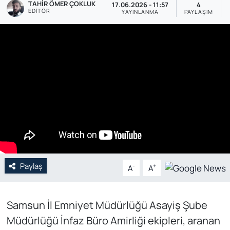
TAHIR ÖMER ÇOKLUK
17.06.2026 - 11:57
4
EDITÖR
YAYINLANMA
PAYLAŞIM
Genel
Gündem
Özel Haber
POLİTİKA
Siyaset
Spor
Paylaş
-
+
A
A
Web Tv
Yerel
Samsun İl Emniyet Müdürlüğü Asayiş Şube
Müdürlüğü İnfaz Büro Amirliği ekipleri, aranan