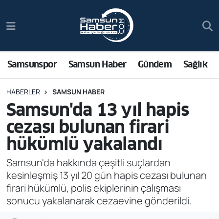
Samsunspor
Hava Durumu
Samsun Haber
Trafik Durumu
Samsunspor
Samsun Haber
Gündem
Sağlık
Sağlık
Süper Lig Puan Durumu ve Fikstür
HABERLER
SAMSUN HABER
Samsun'da 13 yıl hapis
Asayiş
Tüm Manşetler
cezası bulunan firari
Bilim ve Teknoloji
Son Dakika Haberleri
hükümlü yakalandı
Bölge
Haber Arşivi
Samsun'da hakkında çeşitli suçlardan
kesinleşmiş 13 yıl 20 gün hapis cezası bulunan
Dünya
firari hükümlü, polis ekiplerinin çalışması
sonucu yakalanarak cezaevine gönderildi.
Ekonomi