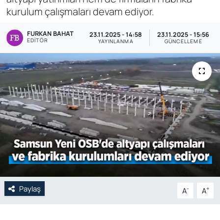
kurulum çalışmaları devam ediyor.
Genel
FURKAN BAHAT
23.11.2025 - 14:58
23.11.2025 - 15:56
EDITÖR
Gündem
YAYINLANMA
GÜNCELLEME
Özel Haber
POLİTİKA
Siyaset
Spor
Web Tv
Paylaş
-
+
A
A
Yerel