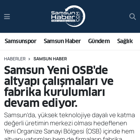
Samsunspor
Hava Durumu
Samsun Haber
Trafik Durumu
Samsunspor
Samsun Haber
Gündem
Sağlık
Sağlık
Süper Lig Puan Durumu ve Fikstür
HABERLER
SAMSUN HABER
Samsun Yeni OSB'de
Asayiş
Tüm Manşetler
altyapı çalışmaları ve
Bilim ve Teknoloji
Son Dakika Haberleri
fabrika kurulumları
devam ediyor.
Bölge
Haber Arşivi
Samsun’da, yüksek teknolojiye dayalı ve katma
Dünya
değerli üretimin merkezi olması hedeflenen
Yeni Organize Sanayi Bölgesi (OSB) içinde hem
Ekonomi
altyapı yatırımları hem de firmaların fabrika