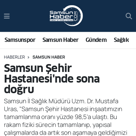
Samsunspor
Hava Durumu
Samsun Haber
Trafik Durumu
Samsunspor
Samsun Haber
Gündem
Sağlık
Sağlık
Süper Lig Puan Durumu ve Fikstür
HABERLER
SAMSUN HABER
Samsun Şehir
Asayiş
Tüm Manşetler
Hastanesi'nde sona
Bilim ve Teknoloji
Son Dakika Haberleri
doğru
Bölge
Haber Arşivi
Samsun İl Sağlık Müdürü Uzm. Dr. Mustafa
Uras, "Samsun Şehir Hastanesi inşaatımızın
Dünya
tamamlanma oranı yüzde 98,5'a ulaştı. Bu
rakam fiziki sürecin tamamlanıp, yapısal
Ekonomi
çalışmalarda da artık son aşamaya geldiğimizi