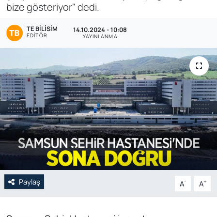
bize gösteriyor" dedi.
Genel
TE BILISIM
14.10.2024 - 10:08
EDITÖR
YAYINLANMA
Gündem
Özel Haber
POLİTİKA
Siyaset
Spor
Web Tv
Paylaş
-
+
A
A
Yerel