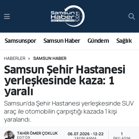
Samsunspor
Hava Durumu
Samsun Haber
Trafik Durumu
Samsunspor
Samsun Haber
Gündem
Sağlık
Sağlık
Süper Lig Puan Durumu ve Fikstür
HABERLER
SAMSUN HABER
Samsun Şehir Hastanesi
Asayiş
Tüm Manşetler
yerleşkesinde kaza: 1
Bilim ve Teknoloji
Son Dakika Haberleri
yaralı
Bölge
Haber Arşivi
Samsun'da Şehir Hastanesi yerleşkesinde SUV
araç ile otomobilin çarpıştığı kazada 1 kişi
Dünya
yaralandı.
TAHIR ÖMER ÇOKLUK
Ekonomi
06.07.2026 - 12:22
1
EDITÖR
YAYINLANMA
PAYLAŞIM