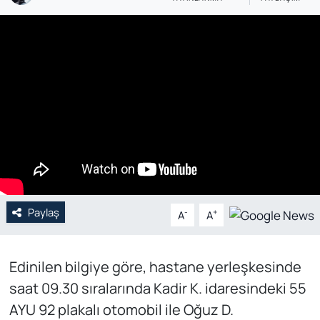
Genel
Gündem
Özel Haber
POLİTİKA
Siyaset
Spor
Paylaş
-
+
A
A
Web Tv
Edinilen bilgiye göre, hastane yerleşkesinde
Yerel
saat 09.30 sıralarında Kadir K. idaresindeki 55
AYU 92 plakalı otomobil ile Oğuz D.