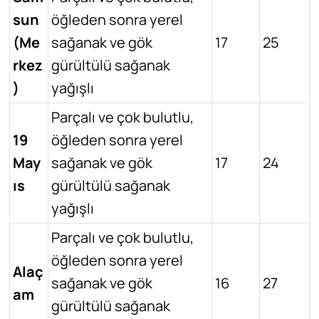
sun
öğleden sonra yerel
(Me
sağanak ve gök
17
25
rkez
gürültülü sağanak
)
yağışlı
Parçalı ve çok bulutlu,
19
öğleden sonra yerel
May
sağanak ve gök
17
24
ıs
gürültülü sağanak
yağışlı
Parçalı ve çok bulutlu,
öğleden sonra yerel
Alaç
sağanak ve gök
16
27
am
gürültülü sağanak