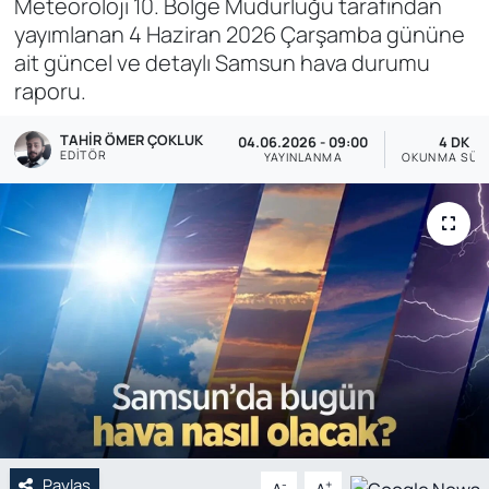
Meteoroloji 10. Bölge Müdürlüğü tarafından
yayımlanan 4 Haziran 2026 Çarşamba gününe
Genel
ait güncel ve detaylı Samsun hava durumu
raporu.
Gündem
TAHIR ÖMER ÇOKLUK
04.06.2026 - 09:00
4 DK
Özel Haber
EDITÖR
YAYINLANMA
OKUNMA SÜR
POLİTİKA
Siyaset
Spor
Web Tv
Yerel
Paylaş
-
+