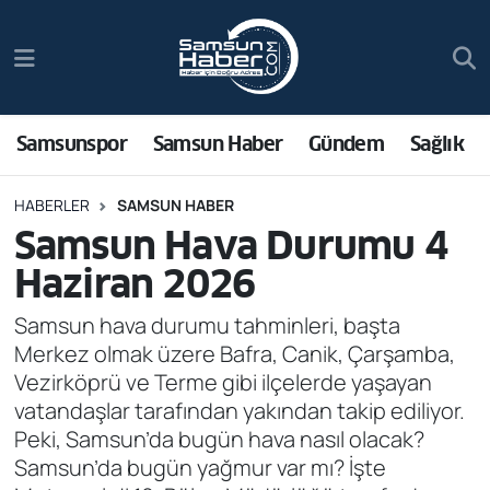
Samsunspor
Hava Durumu
Samsun Haber
Trafik Durumu
Samsunspor
Samsun Haber
Gündem
Sağlık
Sağlık
Süper Lig Puan Durumu ve Fikstür
HABERLER
SAMSUN HABER
Samsun Hava Durumu 4
Asayiş
Tüm Manşetler
Haziran 2026
Bilim ve Teknoloji
Son Dakika Haberleri
Samsun hava durumu tahminleri, başta
Merkez olmak üzere Bafra, Canik, Çarşamba,
Bölge
Haber Arşivi
Vezirköprü ve Terme gibi ilçelerde yaşayan
vatandaşlar tarafından yakından takip ediliyor.
Dünya
Peki, Samsun’da bugün hava nasıl olacak?
Samsun’da bugün yağmur var mı? İşte
Ekonomi