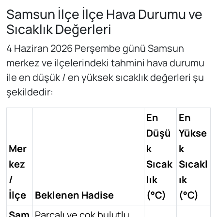
Samsun İlçe İlçe Hava Durumu ve
Sıcaklık Değerleri
4 Haziran 2026 Perşembe günü Samsun
merkez ve ilçelerindeki tahmini hava durumu
ile en düşük / en yüksek sıcaklık değerleri şu
şekildedir:
En
En
Düşü
Yükse
Mer
k
k
kez
Sıcak
Sıcakl
/
lık
ık
İlçe
Beklenen Hadise
(°C)
(°C)
Sam
Parçalı ve çok bulutlu,