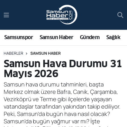
Samsunspor
Hava Durumu
Samsun Haber
Trafik Durumu
Samsunspor
Samsun Haber
Gündem
Sağlık
Sağlık
Süper Lig Puan Durumu ve Fikstür
HABERLER
SAMSUN HABER
Samsun Hava Durumu 31
Asayiş
Tüm Manşetler
Mayıs 2026
Bilim ve Teknoloji
Son Dakika Haberleri
Samsun hava durumu tahminleri, başta
Merkez olmak üzere Bafra, Canik, Çarşamba,
Bölge
Haber Arşivi
Vezirköprü ve Terme gibi ilçelerde yaşayan
vatandaşlar tarafından yakından takip ediliyor.
Dünya
Peki, Samsun’da bugün hava nasıl olacak?
Samsun’da bugün yağmur var mı? İşte
Ekonomi