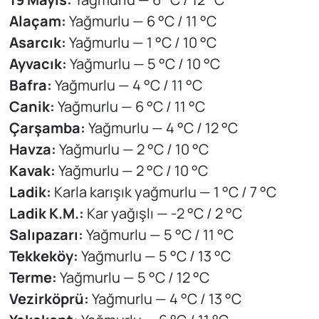
Alaçam:
Yağmurlu — 6 °C / 11 °C
Asarcık:
Yağmurlu — 1 °C / 10 °C
Ayvacık:
Yağmurlu — 5 °C / 10 °C
Bafra:
Yağmurlu — 4 °C / 11 °C
Canik:
Yağmurlu — 6 °C / 11 °C
Çarşamba:
Yağmurlu — 4 °C / 12 °C
Havza:
Yağmurlu — 2 °C / 10 °C
Kavak:
Yağmurlu — 2 °C / 10 °C
Ladik:
Karla karışık yağmurlu — 1 °C / 7 °C
Ladik K.M.:
Kar yağışlı — -2 °C / 2 °C
Salıpazarı:
Yağmurlu — 5 °C / 11 °C
Tekkeköy:
Yağmurlu — 5 °C / 13 °C
Terme:
Yağmurlu — 5 °C / 12 °C
Vezirköprü:
Yağmurlu — 4 °C / 13 °C