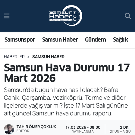
Samsunspor
Hava Durumu
Samsun Haber
Trafik Durumu
Samsunspor
Samsun Haber
Gündem
Sağlık
Sağlık
Süper Lig Puan Durumu ve Fikstür
HABERLER
SAMSUN HABER
Samsun Hava Durumu 17
Asayiş
Tüm Manşetler
Mart 2026
Bilim ve Teknoloji
Son Dakika Haberleri
Samsun'da bugün hava nasıl olacak? Bafra,
Canik, Çarşamba, Vezirköprü, Terme ve diğer
Bölge
Haber Arşivi
ilçelerde yağış var mı? İşte 17 Mart Salı gününe
ait güncel Samsun hava durumu raporu.
Dünya
TAHIR ÖMER ÇOKLUK
17.03.2026 - 08:00
2 DK
Ekonomi
EDITÖR
YAYINLANMA
OKUNMA SÜRE