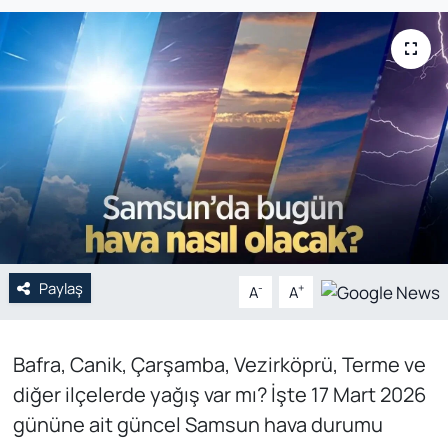
Genel
Gündem
Özel Haber
POLİTİKA
Siyaset
Paylaş
Spor
-
+
A
A
Web Tv
Bafra, Canik, Çarşamba, Vezirköprü, Terme ve
diğer ilçelerde yağış var mı? İşte 17 Mart 2026
Yerel
gününe ait güncel Samsun hava durumu