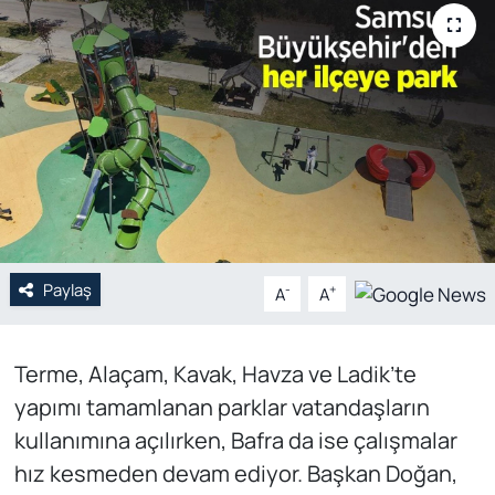
Genel
Gündem
Özel Haber
POLİTİKA
Siyaset
Paylaş
-
+
A
A
Spor
Terme, Alaçam, Kavak, Havza ve Ladik’te
Web Tv
yapımı tamamlanan parklar vatandaşların
Yerel
kullanımına açılırken, Bafra da ise çalışmalar
hız kesmeden devam ediyor. Başkan Doğan,