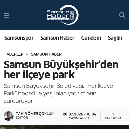
Samsunspor
Hava Durumu
Samsun Haber
Trafik Durumu
Samsunspor
Samsun Haber
Gündem
Sağlık
Sağlık
Süper Lig Puan Durumu ve Fikstür
HABERLER
SAMSUN HABER
Samsun Büyükşehir'den
Asayiş
Tüm Manşetler
her ilçeye park
Bilim ve Teknoloji
Son Dakika Haberleri
Samsun Büyükşehir Belediyesi, "Her İlçeye
Park" hedefi ile yeşil alan yatırımlarını
Bölge
Haber Arşivi
sürdürüyor.
Dünya
TAHIR ÖMER ÇOKLUK
08.07.2026 - 16:04
1
EDITÖR
YAYINLANMA
PAYLAŞIM
Ekonomi