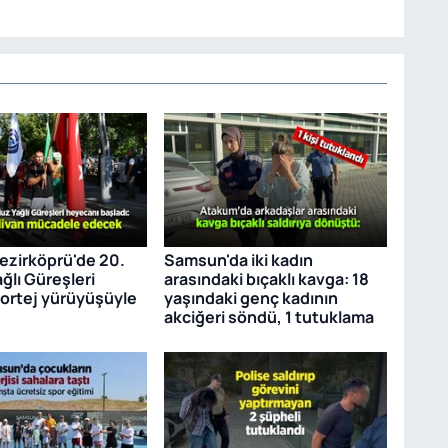
zirköprü'de 20.
Samsun'da iki kadın
ğlı Güreşleri
arasındaki bıçaklı kavga: 18
kortej yürüyüşüyle
yaşındaki genç kadının
akciğeri söndü, 1 tutuklama