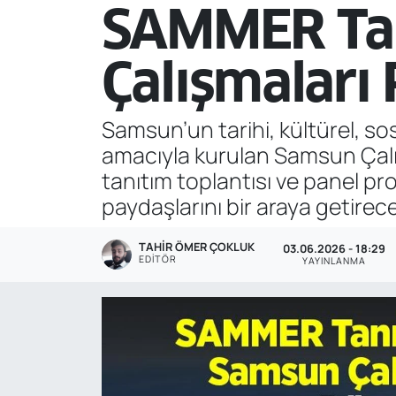
SAMMER Tan
Genel
Çalışmaları
Gündem
Özel Haber
Samsun’un tarihi, kültürel, so
amacıyla kurulan Samsun Çalı
POLİTİKA
tanıtım toplantısı ve panel pro
paydaşlarını bir araya getirec
Siyaset
TAHIR ÖMER ÇOKLUK
03.06.2026 - 18:29
Spor
EDITÖR
YAYINLANMA
Web Tv
Yerel