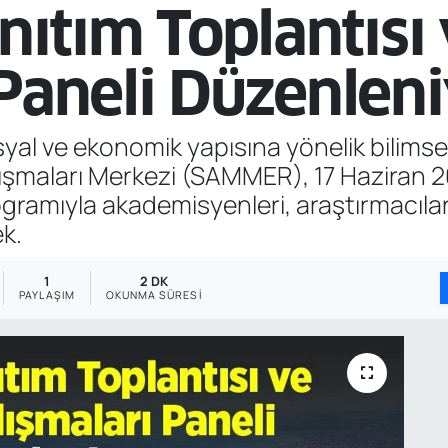
ıtım Toplantısı
 Paneli Düzenlen
syal ve ekonomik yapısına yönelik bilims
şmaları Merkezi (SAMMER), 17 Haziran 2
gramıyla akademisyenleri, araştırmacıları
ek.
1
2 DK
PAYLAŞIM
OKUNMA SÜRESI