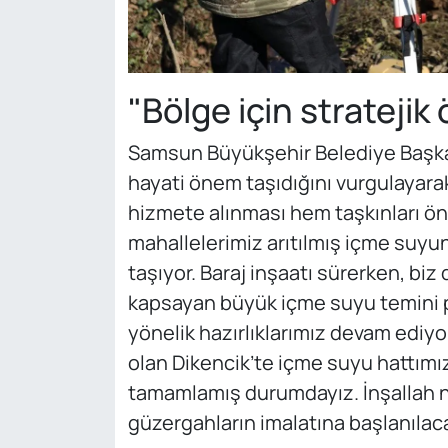
"Bölge için strateji
Samsun Büyükşehir Belediye Başkanı
hayati önem taşıdığını vurgulayarak
hizmete alınması hem taşkınları ö
mahallelerimiz arıtılmış içme suyu
taşıyor. Baraj inşaatı sürerken, biz 
kapsayan büyük içme suyu temini p
yönelik hazırlıklarımız devam ediyo
olan Dikencik’te içme suyu hattımızı
tamamlamış durumdayız. İnşallah ni
güzergahların imalatına başlanılaca