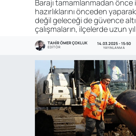
Barajı tamamlanmadan önce ilçe
hazırlıklarını önceden yaparak 
Genel
değil geleceği de güvence alt
Gündem
çalışmaların, ilçelerde uzun yıl
Özel Haber
TAHIR ÖMER ÇOKLUK
14.03.2025 - 15:50
EDITÖR
YAYINLANMA
POLİTİKA
Siyaset
Spor
Web Tv
Yerel