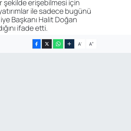
şekilde erişebilmesi için
n yatırımlar ile sadece bugünü
diye Başkanı Halit Doğan
ğını ifade etti.
-
+
A
A