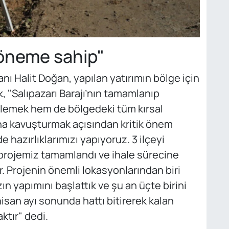
k öneme sahip"
 Halit Doğan, yapılan yatırımın bölge için
, "Salıpazarı Barajı’nın tamamlanıp
nlemek hem de bölgedeki tüm kırsal
na kavuşturmak açısından kritik önem
de hazırlıklarımızı yapıyoruz. 3 ilçeyi
rojemiz tamamlandı ve ihale sürecine
r. Projenin önemli lokasyonlarından biri
n yapımını başlattık ve şu an üçte birini
san ayı sonunda hattı bitirerek kalan
ktır" dedi.