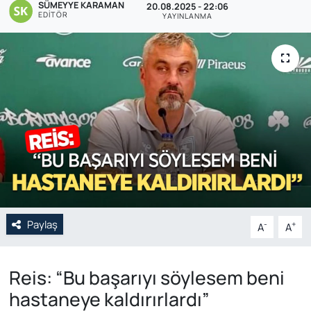
SÜMEYYE KARAMAN
20.08.2025 - 22:06
EDITÖR
YAYINLANMA
Genel
Gündem
Özel Haber
POLİTİKA
Siyaset
Spor
Paylaş
-
+
A
A
Web Tv
Yerel
Reis: “Bu başarıyı söylesem beni
hastaneye kaldırırlardı”