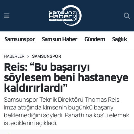
Samsunspor
Hava Durumu
Samsun Haber
Trafik Durumu
Samsunspor
Samsun Haber
Gündem
Sağlık
Sağlık
Süper Lig Puan Durumu ve Fikstür
HABERLER
SAMSUNSPOR
Reis: “Bu başarıyı
Asayiş
Tüm Manşetler
söylesem beni hastaneye
Bilim ve Teknoloji
Son Dakika Haberleri
kaldırırlardı”
Bölge
Haber Arşivi
Samsunspor Teknik Direktörü Thomas Reis,
imza attığında kimsenin bugünkü başarıyı
Dünya
beklemediğini söyledi. Panathinaikos’u elemek
istediklerini açıkladı.
Ekonomi