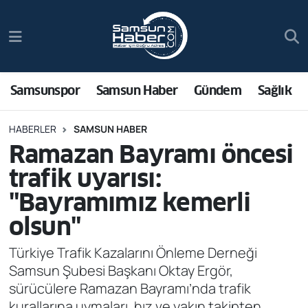
Samsunspor
Hava Durumu
Samsun Haber
Trafik Durumu
Samsunspor
Samsun Haber
Gündem
Sağlık
Sağlık
Süper Lig Puan Durumu ve Fikstür
HABERLER
SAMSUN HABER
Ramazan Bayramı öncesi
Asayiş
Tüm Manşetler
trafik uyarısı:
Bilim ve Teknoloji
Son Dakika Haberleri
"Bayramımız kemerli
olsun"
Bölge
Haber Arşivi
Türkiye Trafik Kazalarını Önleme Derneği
Dünya
Samsun Şubesi Başkanı Oktay Ergör,
sürücülere Ramazan Bayramı’nda trafik
Ekonomi
kurallarına uymaları, hız ve yakın takipten