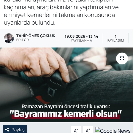
kaçınmaları, araç bakımlarını yaptırmaları ve
Genel
emniyet kemerlerini takmaları konusunda
uyarılarda bulundu.
Gündem
TAHIR ÖMER ÇOKLUK
19.03.2026 - 13:44
1
Özel Haber
EDITÖR
YAYINLANMA
PAYLAŞIM
POLİTİKA
Siyaset
Spor
Web Tv
Yerel
Paylaş
-
+
A
A