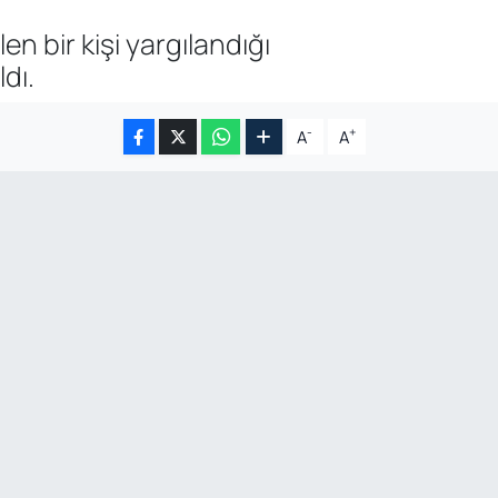
 bir kişi yargılandığı
dı.
-
+
A
A