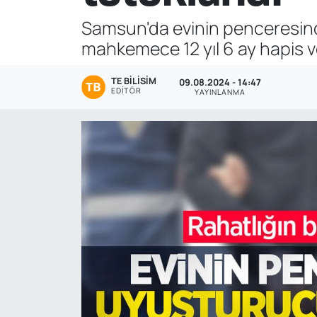
Samsun'da evinin penceresinde
Genel
mahkemece 12 yıl 6 ay hapis ve 
Gündem
TE BILISIM
09.08.2024 - 14:47
EDITÖR
YAYINLANMA
Özel Haber
POLİTİKA
Siyaset
Spor
Web Tv
Yerel