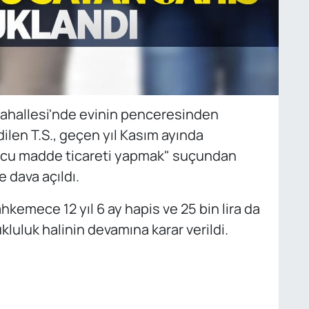
Mahallesi'nde evinin penceresinden
ilen T.S., geçen yıl Kasım ayında
rucu madde ticareti yapmak" suçundan
 dava açıldı.
kemece 12 yıl 6 ay hapis ve 25 bin lira da
ukluluk halinin devamına karar verildi.