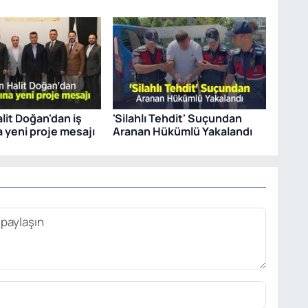
lit Doğan'dan iş
'Silahlı Tehdit' Suçundan
 yeni proje mesajı
Aranan Hükümlü Yakalandı