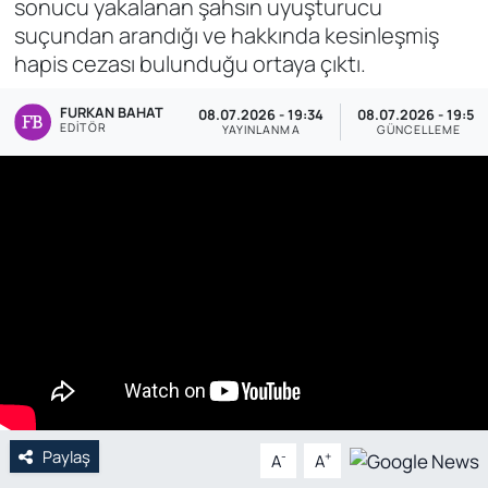
sonucu yakalanan şahsın uyuşturucu
suçundan arandığı ve hakkında kesinleşmiş
Genel
hapis cezası bulunduğu ortaya çıktı.
Gündem
FURKAN BAHAT
08.07.2026 - 19:34
08.07.2026 - 19:51
EDITÖR
YAYINLANMA
GÜNCELLEME
Özel Haber
POLİTİKA
Siyaset
Spor
Web Tv
Yerel
Paylaş
-
+
A
A