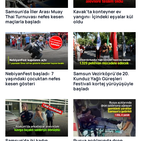
Samsun'da İller Arası Muay
Kavak'ta konteyner ev
Thai Turnuvası nefes kesen
yangını: İçindeki eşyalar kül
maçlarla başladı
oldu
NebiyanFest başladı: 7
Samsun Vezirköprü'de 20.
yaşındaki çocuktan nefes
Kunduz Yağlı Güreşleri
kesen gösteri
Festivali kortej yürüyüşüyle
başladı
Samsun'da iki kadın
Rusya açıklarında dron