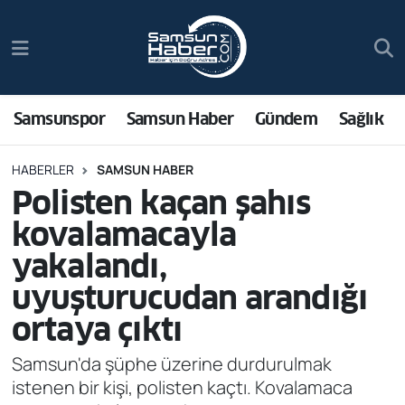
Samsunspor
Hava Durumu
Samsun Haber
Trafik Durumu
Samsunspor
Samsun Haber
Gündem
Sağlık
Sağlık
Süper Lig Puan Durumu ve Fikstür
HABERLER
SAMSUN HABER
Polisten kaçan şahıs
Asayiş
Tüm Manşetler
kovalamacayla
Bilim ve Teknoloji
Son Dakika Haberleri
yakalandı,
uyuşturucudan arandığı
Bölge
Haber Arşivi
ortaya çıktı
Dünya
Samsun'da şüphe üzerine durdurulmak
istenen bir kişi, polisten kaçtı. Kovalamaca
Ekonomi