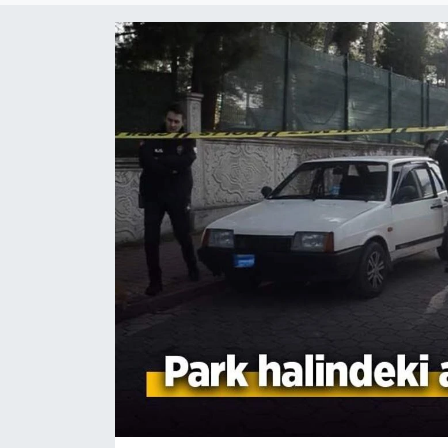
Genel
Gündem
Özel Haber
POLİTİKA
Siyaset
Spor
Web Tv
Yerel