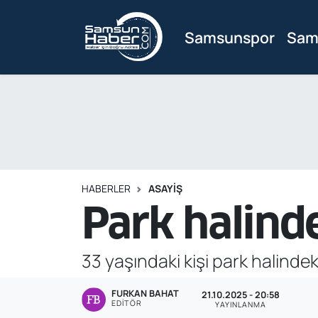
Samsunspor
Sam
Samsunspor
Hava Durumu
Samsun Haber
Trafik Durumu
Sağlık
Süper Lig Puan Durumu ve Fikstür
Asayiş
Tüm Manşetler
HABERLER
ASAYIŞ
Bilim ve Teknoloji
Son Dakika Haberleri
Park halinde
Bölge
Haber Arşivi
33 yaşındaki kişi park halinde
Dünya
FURKAN BAHAT
21.10.2025 - 20:58
EDITÖR
Ekonomi
YAYINLANMA