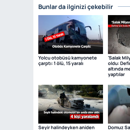
Bunlar da ilginizi çekebilir
Yolcu otobüsü kamyonete
'Salak Mil
çarptı: 1 ölü, 15 yaralı
oldu: Defi
altında m
yaptılar
Seyir halindeyken aniden
Domuz San