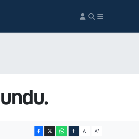
lundu.
-
+
A
A