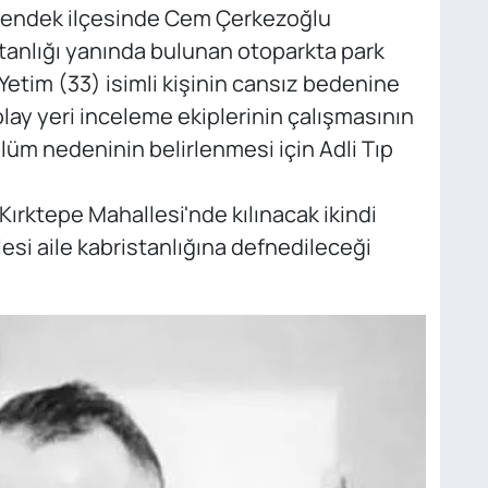
n Hendek ilçesinde Cem Çerkezoğlu
anlığı yanında bulunan otoparkta park
 Yetim (33) isimli kişinin cansız bedenine
olay yeri inceleme ekiplerinin çalışmasının
lüm nedeninin belirlenmesi için Adli Tıp
ırktepe Mahallesi'nde kılınacak ikindi
si aile kabristanlığına defnedileceği