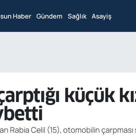
sun Haber
Gündem
Sağlık
Asayiş
çarptığı küçük k
ybetti
n Rabia Celil (15), otomobilin çarpması 