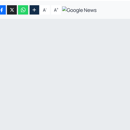
-
+
A
A