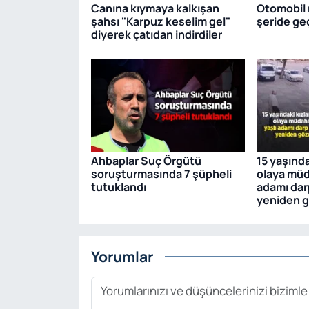
Canına kıymaya kalkışan
Otomobil r
şahsı "Karpuz keselim gel"
şeride geçt
diyerek çatıdan indirdiler
Ahbaplar Suç Örgütü
15 yaşında
soruşturmasında 7 şüpheli
olaya müd
tutuklandı
adamı dar
yeniden g
Yorumlar