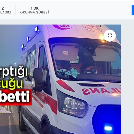
2
1 DK
YLAŞIM
OKUNMA SÜRESI