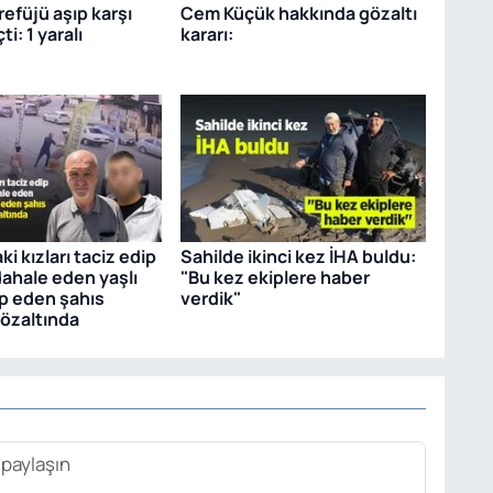
efüjü aşıp karşı
Cem Küçük hakkında gözaltı
i: 1 yaralı
kararı:
ki kızları taciz edip
Sahilde ikinci kez İHA buldu:
ahale eden yaşlı
"Bu kez ekiplere haber
p eden şahıs
verdik"
özaltında