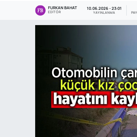
FURKAN BAHAT
10.06.2026 - 23:01
Genel
EDITÖR
YAYINLANMA
PA
Gündem
Özel Haber
POLİTİKA
Siyaset
Spor
Web Tv
Yerel