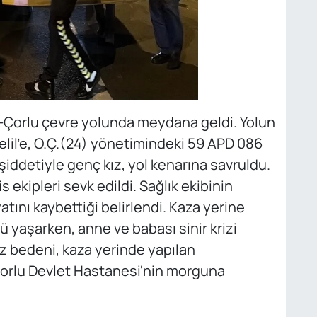
e-Çorlu çevre yolunda meydana geldi. Yolun
lil’e, O.Ç.(24) yönetimindeki 59 APD 086
şiddetiyle genç kız, yol kenarına savruldu.
 ekipleri sevk edildi. Sağlık ekibinin
atını kaybettiği belirlendi. Kaza yerine
ü yaşarken, anne ve babası sinir krizi
sız bedeni, kaza yerinde yapılan
Çorlu Devlet Hastanesi'nin morguna