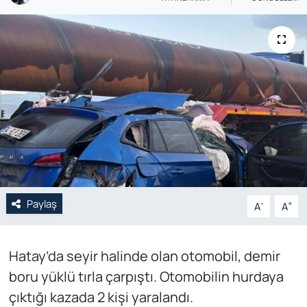
Genel
Gündem
Özel Haber
POLİTİKA
Siyaset
Spor
Paylaş
-
+
A
A
Web Tv
Hatay’da seyir halinde olan otomobil, demir
Yerel
boru yüklü tırla çarpıştı. Otomobilin hurdaya
çıktığı kazada 2 kişi yaralandı.