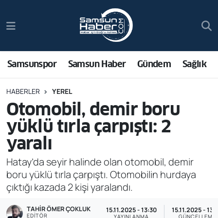
Samsunspor
Hava Durumu
Samsun Haber
Trafik Durumu
Samsunspor
Samsun Haber
Gündem
Sağlık
Sağlık
Süper Lig Puan Durumu ve Fikstür
HABERLER
YEREL
Otomobil, demir boru
Asayiş
Tüm Manşetler
yüklü tırla çarpıştı: 2
Bilim ve Teknoloji
Son Dakika Haberleri
yaralı
Bölge
Haber Arşivi
Hatay’da seyir halinde olan otomobil, demir
boru yüklü tırla çarpıştı. Otomobilin hurdaya
Dünya
çıktığı kazada 2 kişi yaralandı.
TAHIR ÖMER ÇOKLUK
Ekonomi
15.11.2025 - 13:30
15.11.2025 - 13:
EDITÖR
YAYINLANMA
GÜNCELLEME