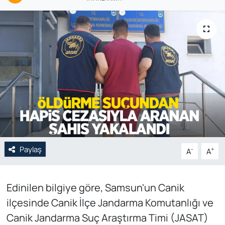
Genel
Gündem
Özel Haber
POLİTİKA
Siyaset
Spor
Paylaş
-
+
A
A
Web Tv
Edinilen bilgiye göre, Samsun'un Canik
Yerel
ilçesinde Canik İlçe Jandarma Komutanlığı ve
Canik Jandarma Suç Araştırma Timi (JASAT)