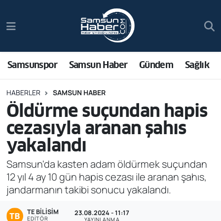
Samsunspor
Hava Durumu
Samsun Haber
Trafik Durumu
Samsunspor
Samsun Haber
Gündem
Sağlık
Sağlık
Süper Lig Puan Durumu ve Fikstür
HABERLER
SAMSUN HABER
Öldürme suçundan hapis
Asayiş
Tüm Manşetler
cezasıyla aranan şahıs
Bilim ve Teknoloji
Son Dakika Haberleri
yakalandı
Bölge
Haber Arşivi
Samsun'da kasten adam öldürmek suçundan
12 yıl 4 ay 10 gün hapis cezası ile aranan şahıs,
Dünya
jandarmanın takibi sonucu yakalandı.
TE BILISIM
Ekonomi
23.08.2024 - 11:17
EDITÖR
YAYINLANMA