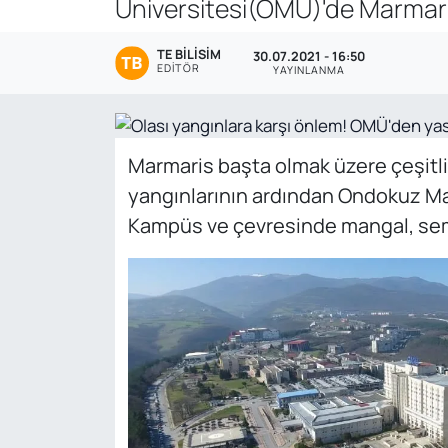
Üniversitesi(OMÜ)'de Marmaris
Genel
TE BILISIM
30.07.2021 - 16:50
EDITÖR
YAYINLANMA
Gündem
Özel Haber
Marmaris başta olmak üzere çeşitl
POLİTİKA
yangınlarının ardından Ondokuz Ma
Kampüs ve çevresinde mangal, sema
Siyaset
Spor
Web Tv
Yerel