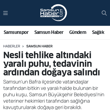
Samsunspor
Hava Durumu
Samsun Haber
Trafik Durumu
Samsunspor
Samsun Haber
Gündem
Sağlık
Sağlık
Süper Lig Puan Durumu ve Fikstür
HABERLER
SAMSUN HABER
Nesli tehlike altındaki
Asayiş
Tüm Manşetler
yaralı puhu, tedavinin
Bilim ve Teknoloji
Son Dakika Haberleri
ardından doğaya salındı
Bölge
Haber Arşivi
Samsun’un Bafra ilçesinde vatandaşlar
tarafından bitkin ve yaralı halde bulunan bir
Dünya
puhu kuşu, Samsun Büyükşehir Belediyesi’nin
veteriner hekimleri tarafından sağlığına
Ekonomi
kavuşturularak doğaya geri bırakıldı.