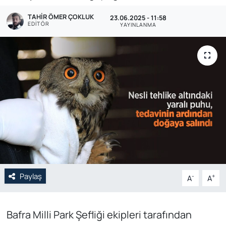
TAHIR ÖMER ÇOKLUK
Genel
23.06.2025 - 11:58
EDITÖR
YAYINLANMA
Gündem
Özel Haber
POLİTİKA
Siyaset
Spor
Web Tv
Paylaş
-
+
A
A
Yerel
Bafra Milli Park Şefliği ekipleri tarafından