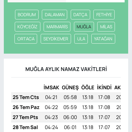
BODRUM
DALAMAN
DATÇA
FETHİYE
KÖYCEĞİZ
MARMARİS
MUĞLA
MİLAS
ORTACA
SEYDİKEMER
ULA
YATAĞAN
MUĞLA AYLIK NAMAZ VAKITLERI
İMSAK
GÜNEŞ
ÖĞLE
İKINDI
AKŞAM
25 Tem Cts
04:21
05:58
13:18
17:08
20:28
26 Tem Paz
04:22
05:59
13:18
17:08
20:27
27 Tem Pts
04:23
06:00
13:18
17:07
20:26
28 Tem Sal
04:24
06:01
13:18
17:07
20:25