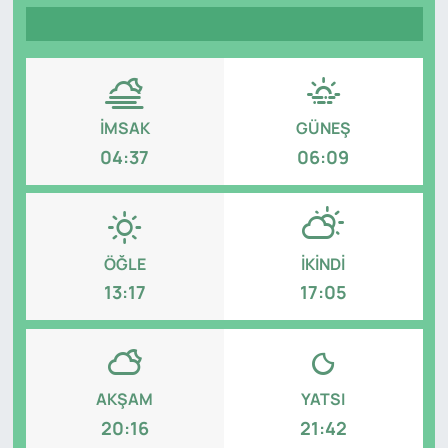
Genel
Gündem
İMSAK
GÜNEŞ
Özel Haber
04:37
06:09
POLİTİKA
Siyaset
ÖĞLE
İKINDI
Spor
13:17
17:05
Web Tv
Yerel
AKŞAM
YATSI
20:16
21:42