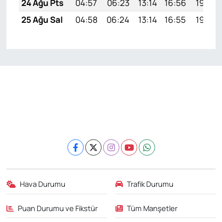
24 Ağu Pts
04:57
06:23
13:14
16:56
19:55
25 Ağu Sal
04:58
06:24
13:14
16:55
19:54
Hava Durumu
Trafik Durumu
Puan Durumu ve Fikstür
Tüm Manşetler