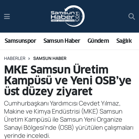
Samsunspor
Hava Durumu
Samsun Haber
Trafik Durumu
Samsunspor
Samsun Haber
Gündem
Sağlık
Sağlık
Süper Lig Puan Durumu ve Fikstür
HABERLER
SAMSUN HABER
MKE Samsun Üretim
Asayiş
Tüm Manşetler
Kampüsü ve Yeni OSB’ye
Bilim ve Teknoloji
Son Dakika Haberleri
üst düzey ziyaret
Bölge
Haber Arşivi
Cumhurbaşkanı Yardımcısı Cevdet Yılmaz,
Makine ve Kimya Endüstrisi (MKE) Samsun
Dünya
Üretim Kampüsü ile Samsun Yeni Organize
Sanayi Bölgesi’nde (OSB) yürütülen çalışmaları
Ekonomi
yerinde inceledi.