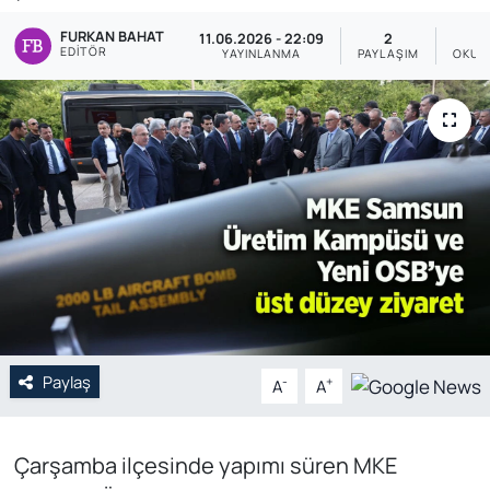
FURKAN BAHAT
Genel
11.06.2026 - 22:09
2
EDITÖR
YAYINLANMA
PAYLAŞIM
OKUN
Gündem
Özel Haber
POLİTİKA
Siyaset
Spor
Web Tv
Paylaş
-
+
A
A
Yerel
Çarşamba ilçesinde yapımı süren MKE