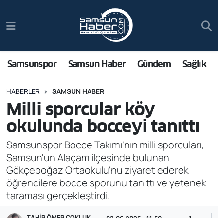
Samsunspor
Hava Durumu
Samsun Haber
Trafik Durumu
Samsunspor
Samsun Haber
Gündem
Sağlık
Sağlık
Süper Lig Puan Durumu ve Fikstür
HABERLER
SAMSUN HABER
Milli sporcular köy
Asayiş
Tüm Manşetler
okulunda bocceyi tanıttı
Bilim ve Teknoloji
Son Dakika Haberleri
Samsunspor Bocce Takımı'nın milli sporcuları,
Samsun'un Alaçam ilçesinde bulunan
Bölge
Haber Arşivi
Gökçeboğaz Ortaokulu'nu ziyaret ederek
öğrencilere bocce sporunu tanıttı ve yetenek
Dünya
taraması gerçekleştirdi.
Ekonomi
TAHIR ÖMER ÇOKLUK