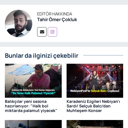
EDITÖR HAKKINDA
Tahir Ömer Çokluk
Bunlar da ilginizi çekebilir
Balıkçılar yeni sezona
Karadeniz Ezgileri Nebiyan’ı
hazırlanıyor: "Halk bol
Sardı! Selçuk Balcı’dan
miktarda palamut yiyecek"
Muhteşem Konser