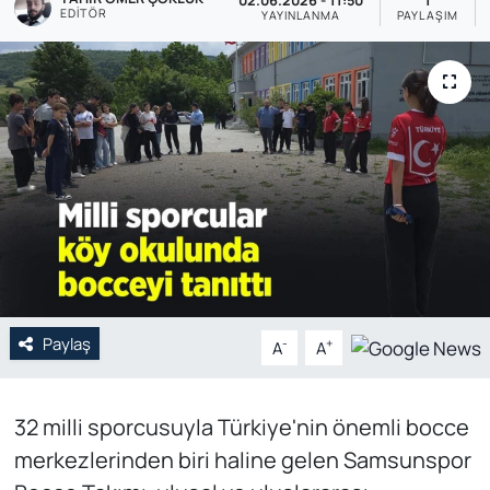
02.06.2026 - 11:50
1
EDITÖR
YAYINLANMA
PAYLAŞIM
Genel
Gündem
Özel Haber
POLİTİKA
Siyaset
Spor
Paylaş
-
+
A
A
Web Tv
32 milli sporcusuyla Türkiye'nin önemli bocce
Yerel
merkezlerinden biri haline gelen Samsunspor