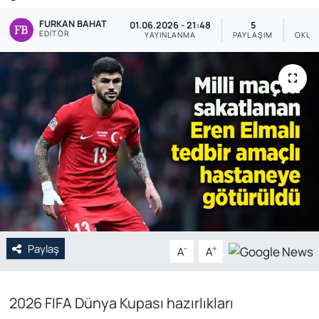
FURKAN BAHAT
Genel
01.06.2026 - 21:48
5
EDITÖR
YAYINLANMA
PAYLAŞIM
OKUN
Gündem
Özel Haber
POLİTİKA
Siyaset
Spor
Web Tv
Paylaş
-
+
A
A
Yerel
2026 FIFA Dünya Kupası hazırlıkları