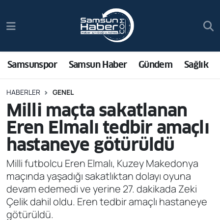
Samsunspor
Hava Durumu
Samsun Haber
Trafik Durumu
Samsunspor
Samsun Haber
Gündem
Sağlık
Sağlık
Süper Lig Puan Durumu ve Fikstür
HABERLER
GENEL
Milli maçta sakatlanan
Asayiş
Tüm Manşetler
Eren Elmalı tedbir amaçlı
Bilim ve Teknoloji
Son Dakika Haberleri
hastaneye götürüldü
Bölge
Haber Arşivi
Milli futbolcu Eren Elmalı, Kuzey Makedonya
maçında yaşadığı sakatlıktan dolayı oyuna
Dünya
devam edemedi ve yerine 27. dakikada Zeki
Çelik dahil oldu. Eren tedbir amaçlı hastaneye
Ekonomi
götürüldü.