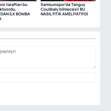
r taraftarı bu
Samsunspor'da Tanguy
kliyordu,
Coulibaly bilmecesi! BU
DAN İLK BOMBA
NASIL FITIK AMELİYATIYDI
A