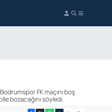
k Bodrumspor FK maçını boş
lle bozacağını söyledi.
-
+