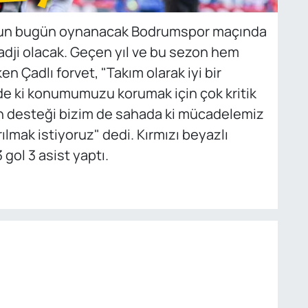
un bugün oynanacak Bodrumspor maçında
ji olacak. Geçen yıl ve bu sezon hem
n Çadlı forvet, "Takım olarak iyi bir
gde ki konumumuzu korumak için çok kritik
zın desteği bizim de sahada ki mücadelemiz
lmak istiyoruz" dedi. Kırmızı beyazlı
gol 3 asist yaptı.