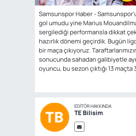
Samsunspor Haber - Samsunspor'
gol umudu yine Marius Mouandilmad
sergilediği performansla dikkat çeke
hazırlık dönemi geçirdik. Bugün li
bir maça çıkıyoruz. Taraftarlarımı
sonucunda sahadan galibiyetle ayrı
oyuncu, bu sezon çıktığı 13 maçta 3 
EDITÖR HAKKINDA
TE Bilisim