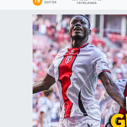
EDITÖR
YAYINLANMA
Genel
Gündem
Özel Haber
POLİTİKA
Siyaset
Spor
Web Tv
Yerel