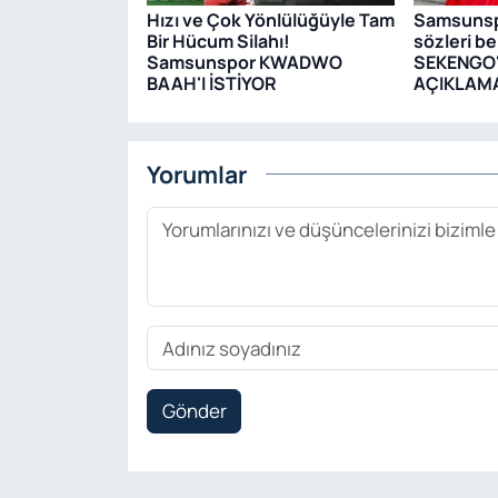
Hızı ve Çok Yönlülüğüyle Tam
Samsunspo
Bir Hücum Silahı!
sözleri be
Samsunspor KWADWO
SEKENGO'
BAAH'I İSTİYOR
AÇIKLAM
Yorumlar
Gönder