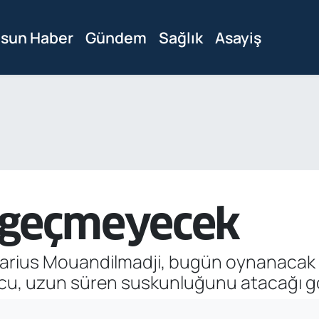
sun Haber
Gündem
Sağlık
Asayiş
 geçmeyecek
ti Marius Mouandilmadji, bugün oynanaca
cu, uzun süren suskunluğunu atacağı go