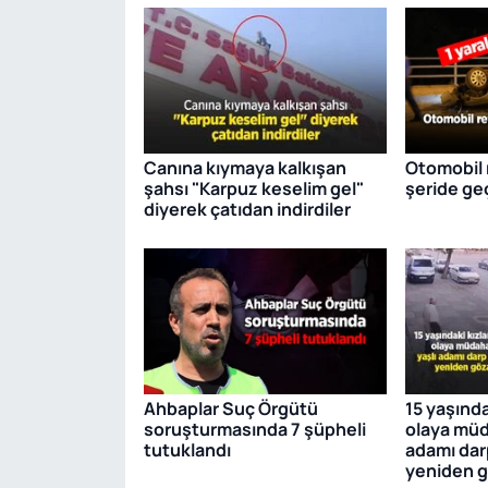
Canına kıymaya kalkışan
Otomobil r
şahsı "Karpuz keselim gel"
şeride geçt
diyerek çatıdan indirdiler
Ahbaplar Suç Örgütü
15 yaşında
soruşturmasında 7 şüpheli
olaya müd
tutuklandı
adamı dar
yeniden g