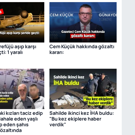
efüjü aşıp karşı
Cem Küçük hakkında gözaltı
i: 1 yaralı
kararı:
ki kızları taciz edip
Sahilde ikinci kez İHA buldu:
ahale eden yaşlı
"Bu kez ekiplere haber
p eden şahıs
verdik"
özaltında