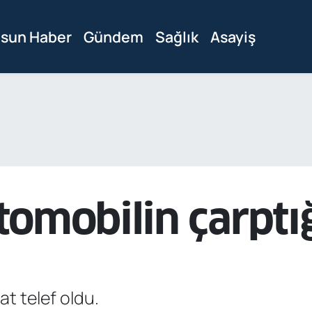
sun Haber
Gündem
Sağlık
Asayiş
omobilin çarptığı
at telef oldu.