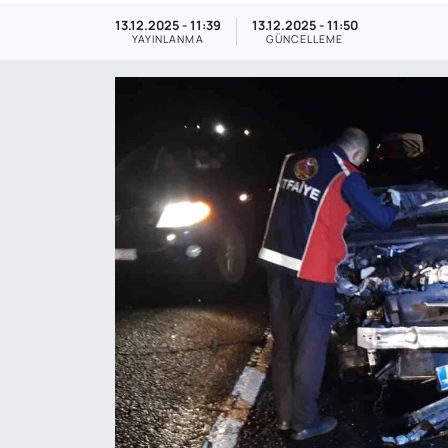
13.12.2025 - 11:39
13.12.2025 - 11:50
Genel
YAYINLANMA
GÜNCELLEME
Gündem
Özel Haber
POLİTİKA
Siyaset
Spor
Web Tv
Yerel