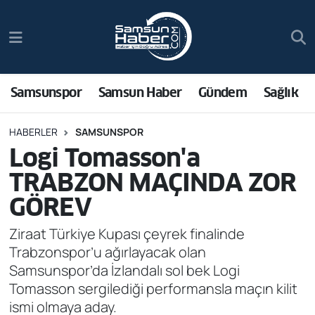
Samsunspor
Hava Durumu
Samsun Haber
Trafik Durumu
Samsunspor
Samsun Haber
Gündem
Sağlık
Sağlık
Süper Lig Puan Durumu ve Fikstür
HABERLER
SAMSUNSPOR
Logi Tomasson'a
Asayiş
Tüm Manşetler
TRABZON MAÇINDA ZOR
Bilim ve Teknoloji
Son Dakika Haberleri
GÖREV
Bölge
Haber Arşivi
Ziraat Türkiye Kupası çeyrek finalinde
Trabzonspor’u ağırlayacak olan
Dünya
Samsunspor’da İzlandalı sol bek Logi
Tomasson sergilediği performansla maçın kilit
Ekonomi
ismi olmaya aday.