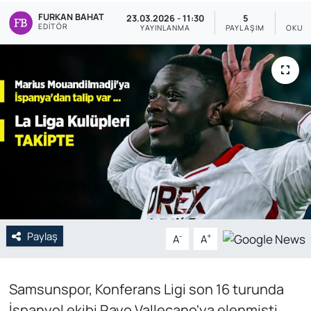
FURKAN BAHAT
23.03.2026 - 11:30
5
Genel
EDITÖR
YAYINLANMA
PAYLAŞIM
OKUN
Gündem
Özel Haber
POLİTİKA
Siyaset
Spor
Paylaş
Web Tv
-
+
A
A
Yerel
Samsunspor, Konferans Ligi son 16 turunda
İspanyol ekibi Rayo Vallecano'ya elenmişti.