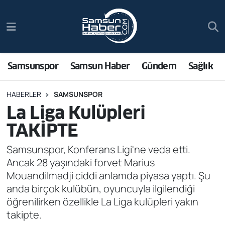
Samsunspor
Hava Durumu
Samsun Haber
Trafik Durumu
Samsunspor
Samsun Haber
Gündem
Sağlık
Sağlık
Süper Lig Puan Durumu ve Fikstür
HABERLER
SAMSUNSPOR
La Liga Kulüpleri
Asayiş
Tüm Manşetler
TAKİPTE
Bilim ve Teknoloji
Son Dakika Haberleri
Samsunspor, Konferans Ligi'ne veda etti.
Ancak 28 yaşındaki forvet Marius
Bölge
Haber Arşivi
Mouandilmadji ciddi anlamda piyasa yaptı. Şu
anda birçok kulübün, oyuncuyla ilgilendiği
Dünya
öğrenilirken özellikle La Liga kulüpleri yakın
takipte.
Ekonomi