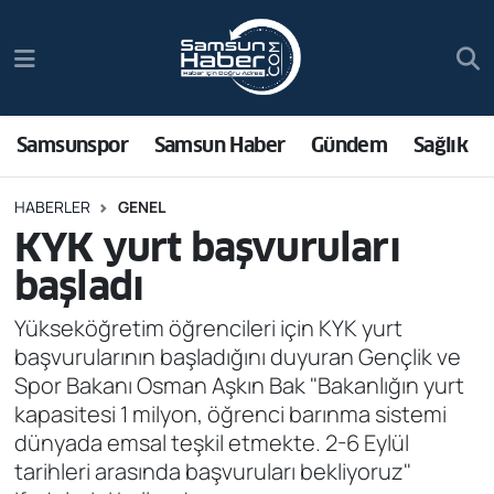
Samsunspor
Hava Durumu
Samsun Haber
Trafik Durumu
Samsunspor
Samsun Haber
Gündem
Sağlık
Sağlık
Süper Lig Puan Durumu ve Fikstür
HABERLER
GENEL
KYK yurt başvuruları
Asayiş
Tüm Manşetler
başladı
Bilim ve Teknoloji
Son Dakika Haberleri
Yükseköğretim öğrencileri için KYK yurt
başvurularının başladığını duyuran Gençlik ve
Bölge
Haber Arşivi
Spor Bakanı Osman Aşkın Bak "Bakanlığın yurt
kapasitesi 1 milyon, öğrenci barınma sistemi
Dünya
dünyada emsal teşkil etmekte. 2-6 Eylül
tarihleri arasında başvuruları bekliyoruz"
Ekonomi