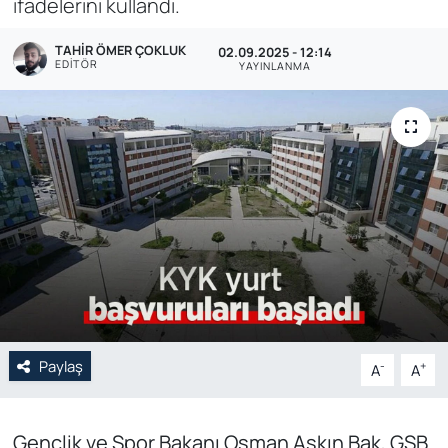
ifadelerini kullandı.
Genel
TAHIR ÖMER ÇOKLUK
02.09.2025 - 12:14
EDITÖR
YAYINLANMA
Gündem
Özel Haber
POLİTİKA
Siyaset
Spor
Web Tv
Paylaş
-
+
A
A
Yerel
Gençlik ve Spor Bakanı Osman Aşkın Bak, GSB