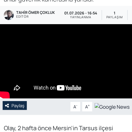
Genel
TAHIR ÖMER ÇOKLUK
01.07.2026 - 16:54
1
EDITÖR
YAYINLANMA
PAYLAŞIM
Gündem
Özel Haber
POLİTİKA
Siyaset
Spor
Web Tv
Paylaş
-
+
A
A
Yerel
Olay, 2 hafta önce Mersin'in Tarsus ilçesi