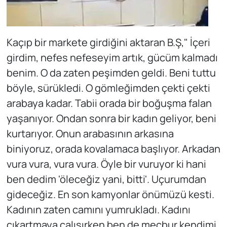
Kaçıp bir markete girdiğini aktaran B.Ş," İçeri
girdim, nefes nefeseyim artık, gücüm kalmadı
benim. O da zaten peşimden geldi. Beni tuttu
böyle, sürükledi. O gömleğimden çekti çekti
arabaya kadar. Tabii orada bir boğuşma falan
yaşanıyor. Ondan sonra bir kadın geliyor, beni
kurtarıyor. Onun arabasının arkasına
biniyoruz, orada kovalamaca başlıyor. Arkadan
vura vura, vura vura. Öyle bir vuruyor ki hani
ben dedim 'öleceğiz yani, bitti'. Uçurumdan
gideceğiz. En son kamyonlar önümüzü kesti.
Kadının zaten camını yumrukladı. Kadını
çıkartmaya çalışırken ben de mecbur kendimi