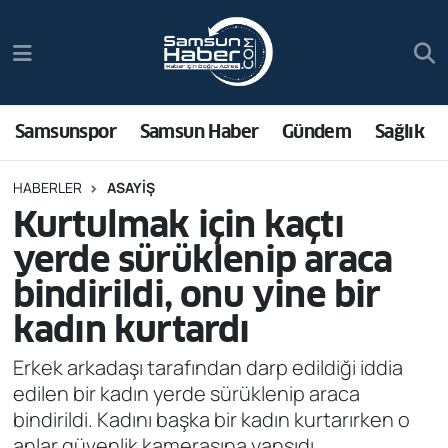
Samsunspor
Hava Durumu
Samsun Haber
Trafik Durumu
Samsunspor
Samsun Haber
Gündem
Sağlık
Sağlık
Süper Lig Puan Durumu ve Fikstür
HABERLER
ASAYIŞ
Kurtulmak için kaçtı
Asayiş
Tüm Manşetler
yerde sürüklenip araca
Bilim ve Teknoloji
Son Dakika Haberleri
bindirildi, onu yine bir
kadın kurtardı
Bölge
Haber Arşivi
Erkek arkadaşı tarafından darp edildiği iddia
Dünya
edilen bir kadın yerde sürüklenip araca
bindirildi. Kadını başka bir kadın kurtarırken o
Ekonomi
anlar güvenlik kamerasına yansıdı.