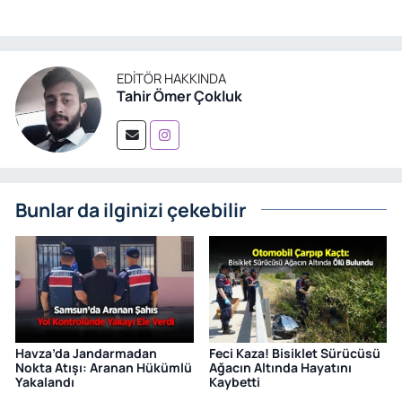
EDITÖR HAKKINDA
Tahir Ömer Çokluk
Bunlar da ilginizi çekebilir
Havza’da Jandarmadan
Feci Kaza! Bisiklet Sürücüsü
Nokta Atışı: Aranan Hükümlü
Ağacın Altında Hayatını
Yakalandı
Kaybetti