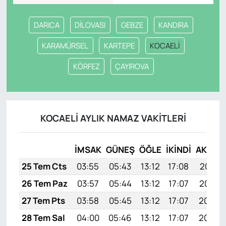
DARICA
DİLOVASI
GEBZE
KANDIRA
KARAMÜRSEL
KARTEPE
KOCAELİ
KÖRFEZ
ÇAYIROVA
KOCAELİ AYLIK NAMAZ VAKITLERI
İMSAK
GÜNEŞ
ÖĞLE
İKINDI
AKŞAM
25 Tem Cts
03:55
05:43
13:12
17:08
20:31
26 Tem Paz
03:57
05:44
13:12
17:07
20:30
27 Tem Pts
03:58
05:45
13:12
17:07
20:29
28 Tem Sal
04:00
05:46
13:12
17:07
20:28