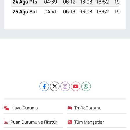
24 Ağu Pts
04:39
06:12
13:08
16:52
19:54
25 Ağu Sal
04:41
06:13
13:08
16:52
19:52
Hava Durumu
Trafik Durumu
Puan Durumu ve Fikstür
Tüm Manşetler