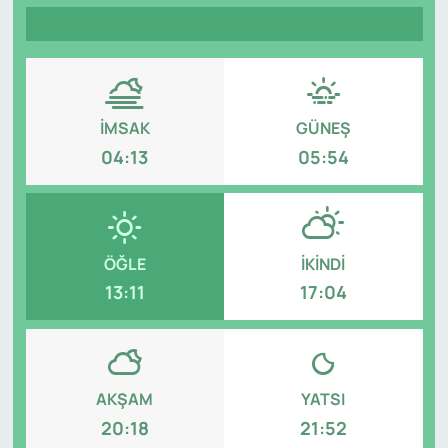
Genel
Gündem
İMSAK
GÜNEŞ
Özel Haber
04:13
05:54
POLİTİKA
Siyaset
ÖĞLE
İKINDI
Spor
13:11
17:04
Web Tv
Yerel
AKŞAM
YATSI
20:18
21:52