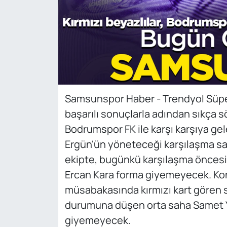
Samsunspor Haber - Trendyol Süper
başarılı sonuçlarla adından sıkça
Bodrumspor FK ile karşı karşıya ge
Ergün'ün yöneteceği karşılaşma saa
ekipte, bugünkü karşılaşma öncesi
Ercan Kara forma giyemeyecek. Ko
müsabakasında kırmızı kart gören so
durumuna düşen orta saha Samet Y
giyemeyecek.