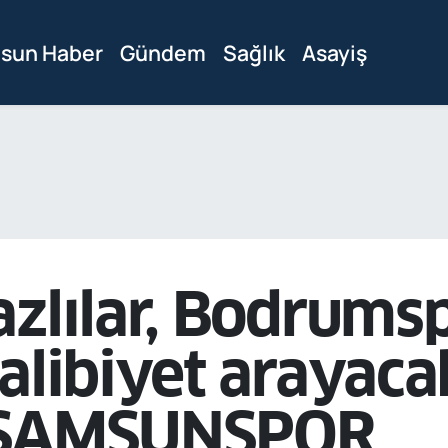
sun Haber
Gündem
Sağlık
Asayiş
azlılar, Bodrums
alibiyet arayacak
 SAMSUNSPOR