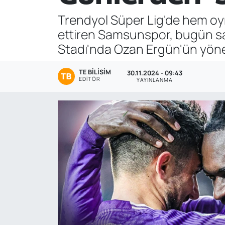
Trendyol Süper Lig'de hem oyn
Genel
ettiren Samsunspor, bugün sa
Gündem
Stadı'nda Ozan Ergün'ün yöne
Özel Haber
TE BILISIM
30.11.2024 - 09:43
EDITÖR
YAYINLANMA
POLİTİKA
Siyaset
Spor
Web Tv
Yerel