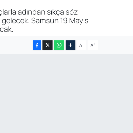
çlarla adından sıkça söz
a gelecek. Samsun 19 Mayıs
cak.
-
+
A
A