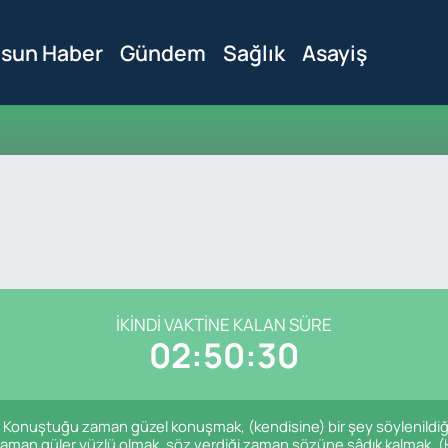
sun Haber
Gündem
Sağlık
Asayiş
İKINDI VAKTINE KALAN SÜRE
02:50:30
: Konuştuğu zaman güzel konuşmak, (kendisine) bir şey söylenildiğ
 zaman güler yüzlü olmak, söz verdiği zaman sözüne sâdık kalmak. (H