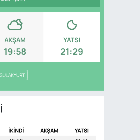
AKŞAM
YATSI
19:58
21:29
SULAKYURT
I
İKINDI
AKŞAM
YATSI