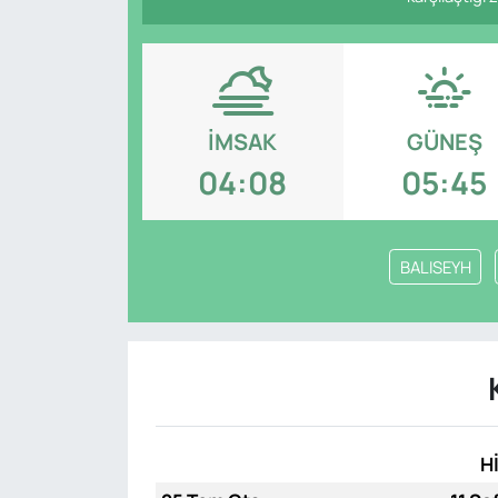
Genel
Gündem
İMSAK
GÜNEŞ
Özel Haber
04:08
05:45
POLİTİKA
Siyaset
BALISEYH
Spor
Web Tv
Yerel
H