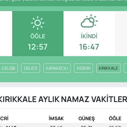
ÖĞLE
İKINDI
12:57
16:47
CELEBI
DELICE
KARAKECILI
KESKİN
KIRIKKALE
KIRIKKALE AYLIK NAMAZ VAKITLER
İCRİ
İMSAK
GÜNEŞ
ÖĞLE