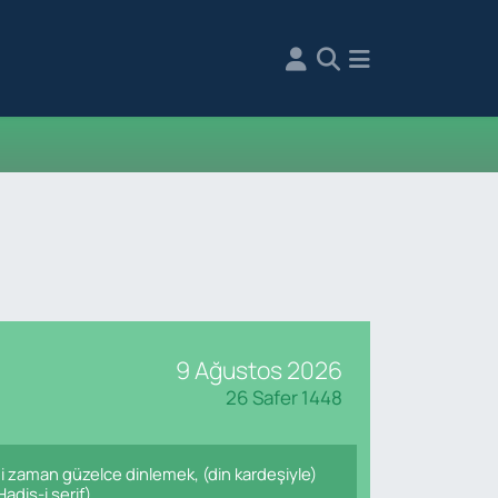
9 Ağustos 2026
26 Safer 1448
i zaman güzelce dinlemek, (din kardeşiyle)
adis-i şerif)