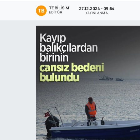
TE BILISIM
27.12.2024 - 09:54
Genel
EDITÖR
YAYINLANMA
Gündem
Özel Haber
POLİTİKA
Siyaset
Spor
Web Tv
Yerel