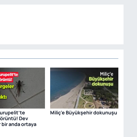
rupelit’te
Miliç'e Büyükşehir dokunuşu
görüntü! Dev
 bir anda ortaya