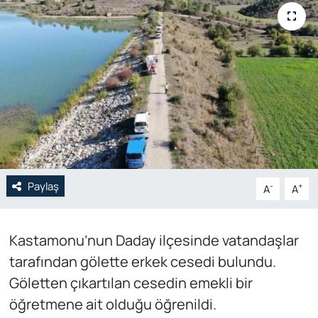
Genel
Gündem
Özel Haber
POLİTİKA
Siyaset
Paylaş
-
+
A
A
Spor
Kastamonu’nun Daday ilçesinde vatandaşlar
Web Tv
tarafından gölette erkek cesedi bulundu.
Yerel
Göletten çıkartılan cesedin emekli bir
öğretmene ait olduğu öğrenildi.