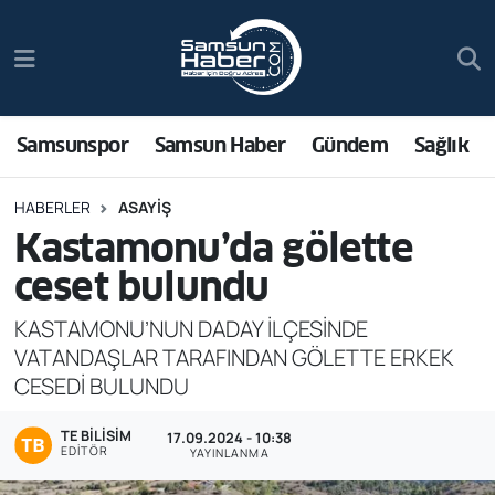
Samsunspor
Hava Durumu
Samsun Haber
Trafik Durumu
Samsunspor
Samsun Haber
Gündem
Sağlık
Sağlık
Süper Lig Puan Durumu ve Fikstür
HABERLER
ASAYIŞ
Kastamonu’da gölette
Asayiş
Tüm Manşetler
ceset bulundu
Bilim ve Teknoloji
Son Dakika Haberleri
KASTAMONU’NUN DADAY İLÇESİNDE
VATANDAŞLAR TARAFINDAN GÖLETTE ERKEK
Bölge
Haber Arşivi
CESEDİ BULUNDU
Dünya
TE BILISIM
17.09.2024 - 10:38
EDITÖR
YAYINLANMA
Ekonomi