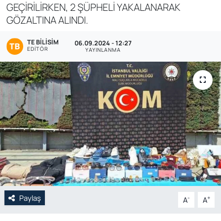
GEÇİRİLİRKEN, 2 ŞÜPHELİ YAKALANARAK
Genel
GÖZALTINA ALINDI.
Gündem
TE BILISIM
06.09.2024 - 12:27
EDITÖR
YAYINLANMA
Özel Haber
POLİTİKA
Siyaset
Spor
Web Tv
Yerel
Paylaş
-
+
A
A