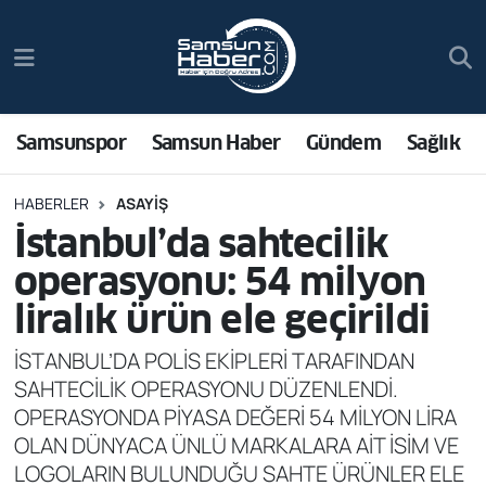
Samsunspor
Hava Durumu
Samsun Haber
Trafik Durumu
Samsunspor
Samsun Haber
Gündem
Sağlık
Sağlık
Süper Lig Puan Durumu ve Fikstür
HABERLER
ASAYIŞ
İstanbul’da sahtecilik
Asayiş
Tüm Manşetler
operasyonu: 54 milyon
Bilim ve Teknoloji
Son Dakika Haberleri
liralık ürün ele geçirildi
Bölge
Haber Arşivi
İSTANBUL’DA POLİS EKİPLERİ TARAFINDAN
SAHTECİLİK OPERASYONU DÜZENLENDİ.
Dünya
OPERASYONDA PİYASA DEĞERİ 54 MİLYON LİRA
OLAN DÜNYACA ÜNLÜ MARKALARA AİT İSİM VE
Ekonomi
LOGOLARIN BULUNDUĞU SAHTE ÜRÜNLER ELE