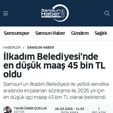
Samsunspor
Hava Durumu
Samsun Haber
Trafik Durumu
Samsunspor
Samsun Haber
Gündem
Sağlık
Sağlık
Süper Lig Puan Durumu ve Fikstür
HABERLER
SAMSUN HABER
İlkadım Belediyesi'nde
Asayiş
Tüm Manşetler
en düşük maaş 45 bin TL
Bilim ve Teknoloji
Son Dakika Haberleri
oldu
Bölge
Haber Arşivi
Samsun'un İlkadım Belediyesi ile yetkili sendika
arasında imzalanan sözleşme ile 2026 yılı için
Dünya
en düşük işçi maaşı 45 bin TL olarak belirlendi.
TAHIR ÖMER ÇOKLUK
Ekonomi
26.03.2026 - 14:03
1
EDITÖR
YAYINLANMA
PAYLAŞIM