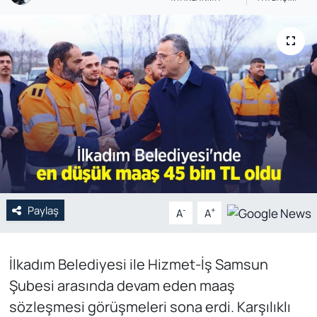
Genel
Gündem
Özel Haber
POLİTİKA
Siyaset
Spor
Paylaş
-
+
A
A
Web Tv
İlkadım Belediyesi ile Hizmet-İş Samsun
Yerel
Şubesi arasında devam eden maaş
sözleşmesi görüşmeleri sona erdi. Karşılıklı