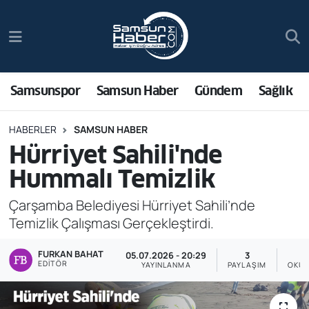
Samsunspor
Hava Durumu
Samsun Haber
Trafik Durumu
Samsunspor
Samsun Haber
Gündem
Sağlık
Sağlık
Süper Lig Puan Durumu ve Fikstür
HABERLER
SAMSUN HABER
Hürriyet Sahili'nde
Asayiş
Tüm Manşetler
Hummalı Temizlik
Bilim ve Teknoloji
Son Dakika Haberleri
Çarşamba Belediyesi Hürriyet Sahili’nde
Temizlik Çalışması Gerçekleştirdi.
Bölge
Haber Arşivi
FURKAN BAHAT
05.07.2026 - 20:29
3
Dünya
EDITÖR
YAYINLANMA
PAYLAŞIM
OKUN
Ekonomi