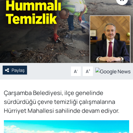
Genel
Gündem
Özel Haber
POLİTİKA
Paylaş
Siyaset
-
+
A
A
Spor
Çarşamba Belediyesi, ilçe genelinde
sürdürdüğü çevre temizliği çalışmalarına
Web Tv
Hürriyet Mahallesi sahilinde devam ediyor.
Yerel