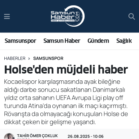
Samsunspor
Hava Durumu
Samsun Haber
Trafik Durumu
Samsunspor
Samsun Haber
Gündem
Sağlık
Sağlık
Süper Lig Puan Durumu ve Fikstür
HABERLER
SAMSUNSPOR
Holse'den müjdeli haber
Asayiş
Tüm Manşetler
Kocaelispor karşılaşmasında ayak bileğine
Bilim ve Teknoloji
Son Dakika Haberleri
aldığı darbe sonucu sakatlanan Danimarkalı
yıldız orta sahanın UEFA Avrupa Ligi play off
Bölge
Haber Arşivi
turunda Atina'da oynanan ilk maçı kaçırmıştı.
Rövanşta da olmayacağı konuşulan Holse de
Dünya
dikkat çeken bir gelişme yaşandı.
Ekonomi
TAHIR ÖMER ÇOKLUK
26.08.2025 - 10:06