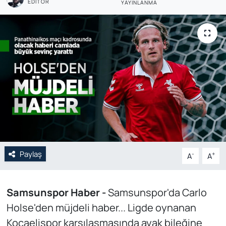
EDITÖR
YAYINLANMA
Genel
Gündem
Özel Haber
POLİTİKA
Siyaset
Spor
Paylaş
-
+
A
A
Web Tv
Samsunspor Haber -
Samsunspor'da Carlo
Yerel
Holse'den müjdeli haber... Ligde oynanan
Kocaelispor karşılaşmasında ayak bileğine