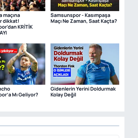
a maçına
Samsunspor - Kasımpaşa
r dikkat!
Maçı Ne Zaman, Saat Kaçta?
or'dan KRİTİK
AYI
ncho
Gidenlerin Yerini Doldurmak
r’a Mı Geliyor?
Kolay Değil