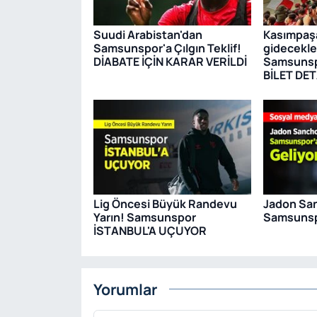
Suudi Arabistan'dan
Kasımpaş
Samsunspor'a Çılgın Teklif!
gidecekle
DİABATE İÇİN KARAR VERİLDİ
Samsunsp
BİLET DET
Lig Öncesi Büyük Randevu
Jadon Sa
Yarın! Samsunspor
Samsunspo
İSTANBUL'A UÇUYOR
Yorumlar