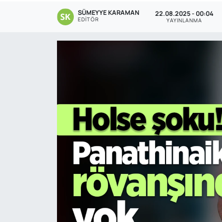
SÜMEYYE KARAMAN
22.08.2025 - 00:04
Genel
EDITÖR
YAYINLANMA
Gündem
Özel Haber
POLİTİKA
Siyaset
Spor
Web Tv
Yerel