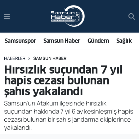
Samsunspor
Hava Durumu
Samsun Haber
Trafik Durumu
Samsunspor
Samsun Haber
Gündem
Sağlık
Sağlık
Süper Lig Puan Durumu ve Fikstür
HABERLER
SAMSUN HABER
Hırsızlık suçundan 7 yıl
Asayiş
Tüm Manşetler
hapis cezası bulunan
Bilim ve Teknoloji
Son Dakika Haberleri
şahıs yakalandı
Bölge
Haber Arşivi
Samsun'un Atakum ilçesinde hırsızlık
suçundan hakkında 7 yıl 6 ay kesinleşmiş hapis
Dünya
cezası bulunan bir şahıs jandarma ekiplerince
yakalandı.
Ekonomi