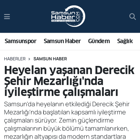
Samsunspor
Hava Durumu
Samsun Haber
Trafik Durumu
Samsunspor
Samsun Haber
Gündem
Sağlık
Sağlık
Süper Lig Puan Durumu ve Fikstür
HABERLER
SAMSUN HABER
Heyelan yaşanan Derecik
Asayiş
Tüm Manşetler
Şehir Mezarlığı'nda
Bilim ve Teknoloji
Son Dakika Haberleri
iyileştirme çalışmaları
Bölge
Haber Arşivi
Samsun'da heyelanın etkilediği Derecik Şehir
Mezarlığı'nda başlatılan kapsamlı iyileştirme
Dünya
çalışmaları sürüyor. Zemin güçlendirme
çalışmalarının büyük bölümü tamamlanırken,
Ekonomi
mezarlığın altyapısı da modern standartlara