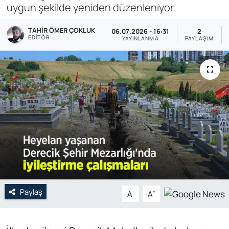
uygun şekilde yeniden düzenleniyor.
Genel
TAHIR ÖMER ÇOKLUK
06.07.2026 - 16:31
2
EDITÖR
YAYINLANMA
PAYLAŞIM
Gündem
Özel Haber
POLİTİKA
Siyaset
Spor
Web Tv
Paylaş
-
+
A
A
Yerel